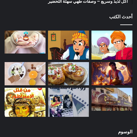
أكل لذيذ وسريع – وصفات طهي سهلة التحضير
أحدث الكتب
الوسوم