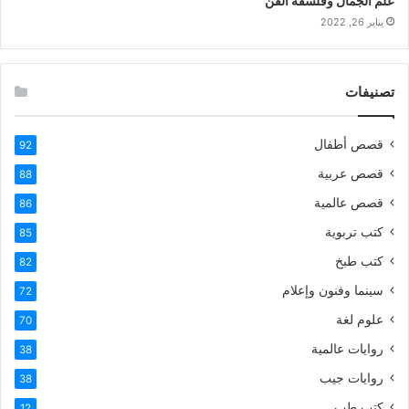
علم الجمال وفلسفة الفن
يناير 26, 2022
تصنيفات
قصص أطفال
92
قصص عربية
88
قصص عالمية
86
كتب تربوية
85
كتب طبخ
82
سينما وفنون وإعلام
72
علوم لغة
70
روايات عالمية
38
روايات جيب
38
كتب طب
12