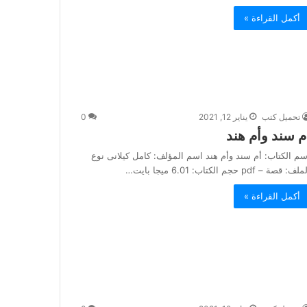
أكمل القراءة »
تحميل كتب
يناير 12, 2021
0
م سند وأم هند
سم الكتاب: أم سند وأم هند اسم المؤلف: كامل كيلانى نوع
لف: قصة – pdf حجم الكتاب: 6.01 ميجا بايت…
أكمل القراءة »