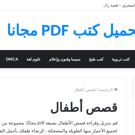
لسحري – قصة رائعة مليئة بالمغامرات
كتب تربوية
كتب طبخ
سينما وفنون وإعلام
علوم لغة
DMCA
الرئيسية
/
قصص أطفال
قصص أطفال
قم بتنزيل وقراءة قصص الأطفال ب
لجميع الأعمار منها الطويلة والمضحكة ، لإرضاء طفلك بأجمل ا