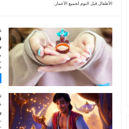
الأطفال قبل النوم لجميع الأعمار.
ق
س
ه
س
ق
ع
ر
ت
ت