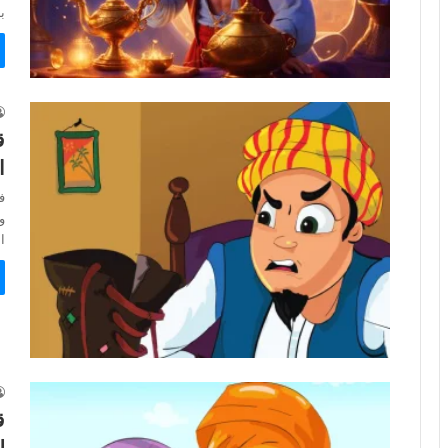
ب
ق
ا
ف
و
ا
ق