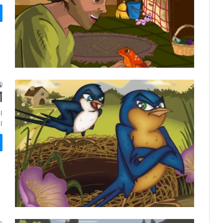
أ
ا
الم