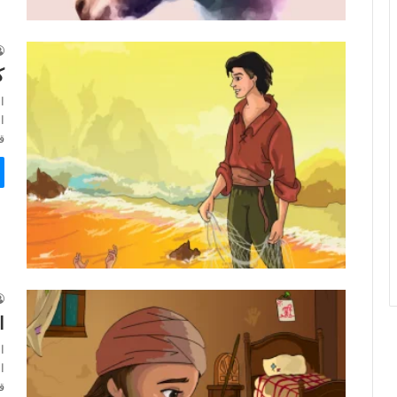
ك
ا
ق
ا
ا
ق