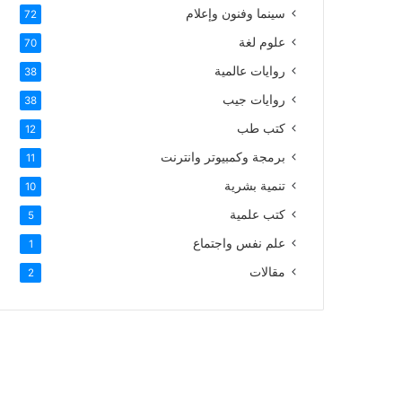
سينما وفنون وإعلام
72
علوم لغة
70
روايات عالمية
38
روايات جيب
38
كتب طب
12
برمجة وكمبيوتر وانترنت
11
تنمية بشرية
10
كتب علمية
5
علم نفس واجتماع
1
مقالات
2