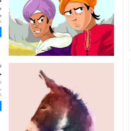
ل
ق
و
ت
خ
ا
ا