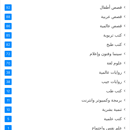
قصص أطفال
92
قصص عربية
88
قصص عالمية
86
كتب تربوية
85
كتب طبخ
82
سينما وفنون وإعلام
72
علوم لغة
70
روايات عالمية
38
روايات جيب
38
كتب طب
12
برمجة وكمبيوتر وانترنت
11
تنمية بشرية
10
كتب علمية
5
علم نفس واجتماع
1