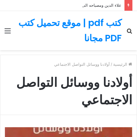
علاء الدين ومصباحه السحري – قصة رائعة مليئة بالمغامرات
كتب pdf | موقع تحميل كتب
بحث
الق
PDF مجانا
عن
الرئيسية
/
أولادنا ووسائل التواصل الاجتماعي
أولادنا ووسائل التواصل
الاجتماعي