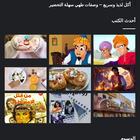
أكل لذيذ وسريع – وصفات طهي سهلة التحضير
أحدث الكتب
الوسوم