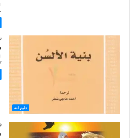
ح
ب
ا
كتاب – 
علوم لغة
ش