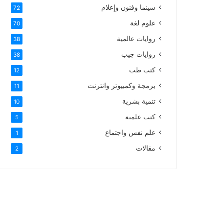
سينما وفنون وإعلام
72
علوم لغة
70
روايات عالمية
38
روايات جيب
38
كتب طب
12
برمجة وكمبيوتر وانترنت
11
تنمية بشرية
10
كتب علمية
5
علم نفس واجتماع
1
مقالات
2