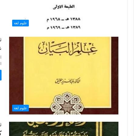
علوم لغة
ع
ا
المل
علوم لغة
ك