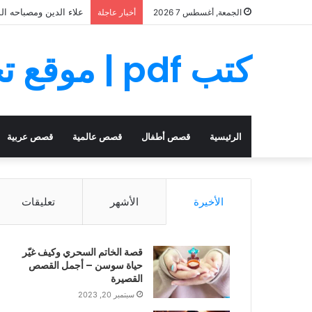
علاء الدين ومصباحه ال
الجمعة, أغسطس 7 2026
أخبار عاجلة
كتب pdf | موقع تحميل كتب PDF مجانا
الرئيسية
قصص أطفال
قصص عالمية
قصص عربية
الأخيرة
الأشهر
تعليقات
قصة الخاتم السحري وكيف غيّر
حياة سوسن – أجمل القصص
القصيرة
سبتمبر 20, 2023