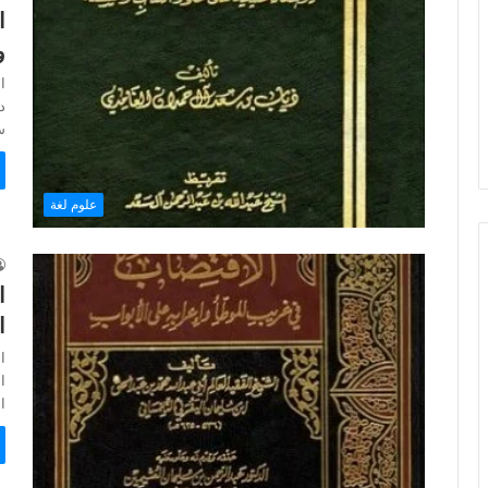
ا
و
ا
د
س
علوم لغة
ا
ا
ا
ا
ا