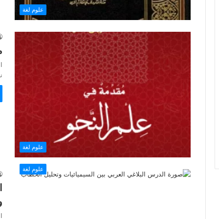
علوم لغة
م
ا
نه
علوم لغة
علوم لغة
ا
و
ا