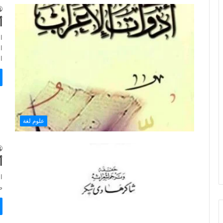
أ
ا
ا
علوم لغة
أ
ا
ص