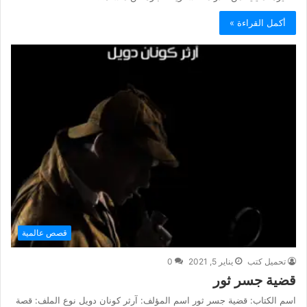
أكمل القراءة »
قصص عالمية
تحميل كتب
يناير 5, 2021
0
قضية جسر ثور
اسم الكتاب: قضية جسر ثور اسم المؤلف: آرثر كونان دويل نوع الملف: قصة