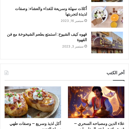
أكلات سهلة وسريعة للغداء والعشاء: وصفات
لذيذة لتجربتها
سبتمبر 16, 2023
قهوه كيف الشيوخ: استمتع بطعم الشيخوخة مع فن
القهوة
سبتمبر 3, 2023
أخر الكتب
علاء الدين ومصباحه السحري –
أكل لذيذ وسريع – وصفات طهي