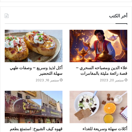
أخر الكتب
علاء الدين ومصباحه السحري –
أكل لذيذ وسريع – وصفات طهي
قصة رائعة مليئة بالمغامرات
سهلة التحضير
سبتمبر 20, 2023
سبتمبر 16, 2023
أكلات سهلة وسريعة للغداء
قهوه كيف الشيوخ: استمتع بطعم