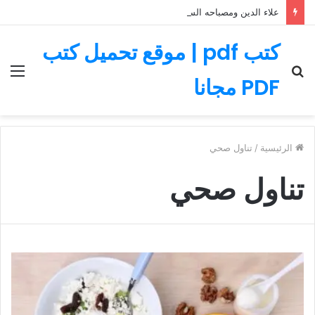
علاء الدين ومصباحه السحري – قصة رائعة مليئة بالمغامرات
كتب pdf | موقع تحميل كتب
بحث
الق
PDF مجانا
عن
الرئيسية
/
تناول صحي
تناول صحي