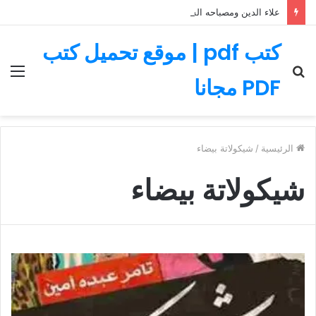
علاء الدين ومصباحه السحري – قصة رائعة مليئة بالمغامرات
كتب pdf | موقع تحميل كتب
بحث
الق
PDF مجانا
عن
الرئيسية
/
شيكولاتة بيضاء
شيكولاتة بيضاء