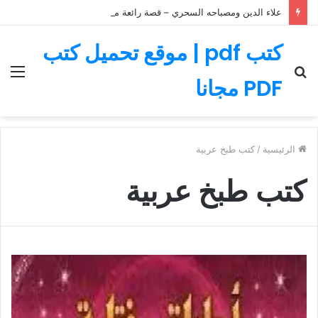
علاء الدين ومصباحه السحري – قصة رائعة مليئة بالمغامرات
كتب pdf | موقع تحميل كتب
بحث
الق
PDF مجانا
عن
الرئيسية
/
كتب طبخ عربية
كتب طبخ عربية