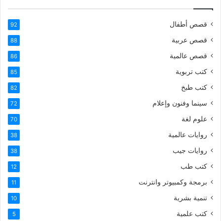
قصص أطفال
92
قصص عربية
88
قصص عالمية
86
كتب تربوية
85
كتب طبخ
82
سينما وفنون وإعلام
72
علوم لغة
70
روايات عالمية
38
روايات جيب
38
كتب طب
12
برمجة وكمبيوتر وانترنت
11
تنمية بشرية
10
كتب علمية
5