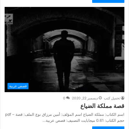
قصص عربية
تحميل كتب
ديسمبر 22, 2020
0
قصة مملكة الضياع
اسم الكتاب: مملكة الضياع اسم المؤلف: أمين مرزاق نوع الملف: قصة – pdf
حجم الكتاب: 0.61 ميجابايت التصنيف: قصص عربية…