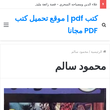
علاء الدين ومصباحه السحري – قصة رائعة مليئة بالمغامرات
كتب pdf | موقع تحميل كتب
بحث
الق
PDF مجانا
عن
الرئيسية
/
محمود سالم
محمود سالم