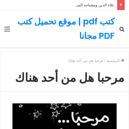
علاء الدين ومصباحه السحري – قصة رائعة مليئة بالمغامرات
كتب pdf | موقع تحميل كتب
بحث
الق
PDF مجانا
عن
الرئيسية
/
مرحبا هل من أحد هناك
مرحبا هل من أحد هناك