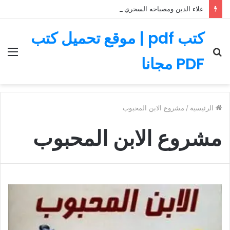
علاء الدين ومصباحه السحري – قصة رائعة مليئة بالمغامرات
كتب pdf | موقع تحميل كتب
بحث
الق
PDF مجانا
عن
الرئيسية
/
مشروع الابن المحبوب
مشروع الابن المحبوب