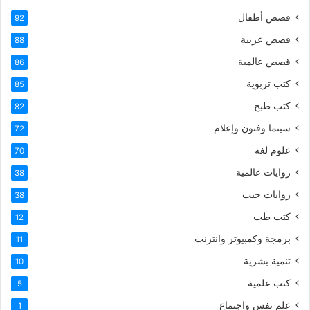
قصص أطفال
92
قصص عربية
88
قصص عالمية
86
كتب تربوية
85
كتب طبخ
82
سينما وفنون وإعلام
72
علوم لغة
70
روايات عالمية
38
روايات جيب
38
كتب طب
12
برمجة وكمبيوتر وانترنت
11
تنمية بشرية
10
كتب علمية
5
علم نفس واجتماع
1