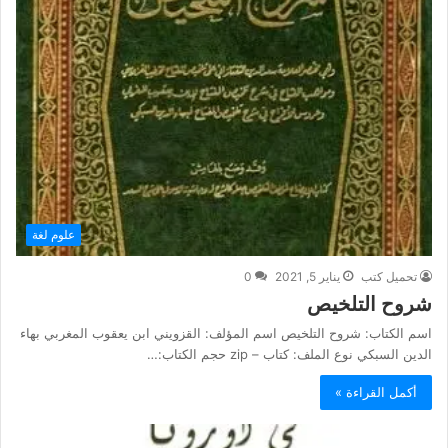
علوم لغة
تحميل كتب
يناير 5, 2021
0
شروح التلخيص
اسم الكتاب: شروح التلخيص اسم المؤلف: القزويني ابن يعقوب المغربي بهاء
الدين السبكي نوع الملف: كتاب – zip حجم الكتاب:…
أكمل القراءة »