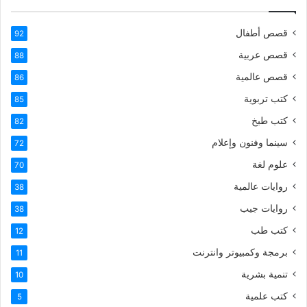
قصص أطفال
92
قصص عربية
88
قصص عالمية
86
كتب تربوية
85
كتب طبخ
82
سينما وفنون وإعلام
72
علوم لغة
70
روايات عالمية
38
روايات جيب
38
كتب طب
12
برمجة وكمبيوتر وانترنت
11
تنمية بشرية
10
كتب علمية
5