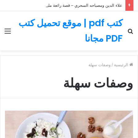
علاء الدين ومصباحه السحري – قصة رائعة مليئة بالمغامرات
كتب pdf | موقع تحميل كتب
بحث
الق
PDF مجانا
عن
الرئيسية
/
وصفات سهلة
وصفات سهلة