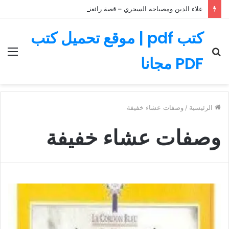
علاء الدين ومصباحه السحري – قصة رائعة مليئة بالمغامرات
كتب pdf | موقع تحميل كتب
بحث
الق
PDF مجانا
عن
الرئيسية
/
وصفات عشاء خفيفة
وصفات عشاء خفيفة