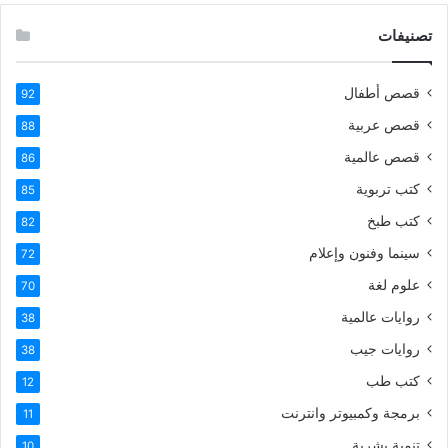
تصنيفات
قصص أطفال
92
قصص عربية
88
قصص عالمية
86
كتب تربوية
85
كتب طبخ
82
سينما وفنون وإعلام
72
علوم لغة
70
روايات عالمية
38
روايات جيب
38
كتب طب
12
برمجة وكمبيوتر وانترنت
11
تنمية بشرية
10