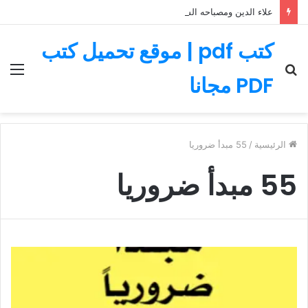
علاء الدين ومصباحه السحري – قصة رائعة مليئة بالمغامرات
كتب pdf | موقع تحميل كتب
بحث
الق
PDF مجانا
عن
الرئيسية
/
55 مبدأ ضروريا
55 مبدأ ضروريا