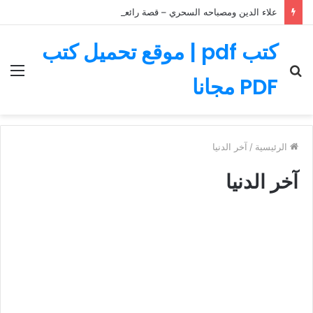
علاء الدين ومصباحه السحري – قصة رائعة مليئة بالمغامرات
كتب pdf | موقع تحميل كتب
بحث
الق
PDF مجانا
عن
الرئيسية
/
آخر الدنيا
آخر الدنيا