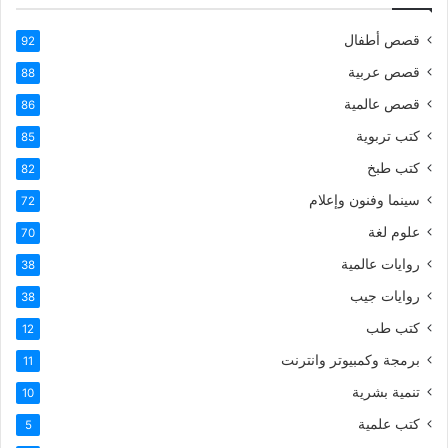
قصص أطفال
92
قصص عربية
88
قصص عالمية
86
كتب تربوية
85
كتب طبخ
82
سينما وفنون وإعلام
72
علوم لغة
70
روايات عالمية
38
روايات جيب
38
كتب طب
12
برمجة وكمبيوتر وانترنت
11
تنمية بشرية
10
كتب علمية
5