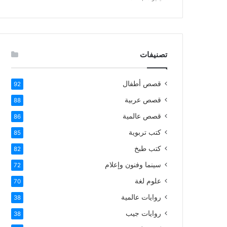
تصنيفات
قصص أطفال
92
قصص عربية
88
قصص عالمية
86
كتب تربوية
85
كتب طبخ
82
سينما وفنون وإعلام
72
علوم لغة
70
روايات عالمية
38
روايات جيب
38