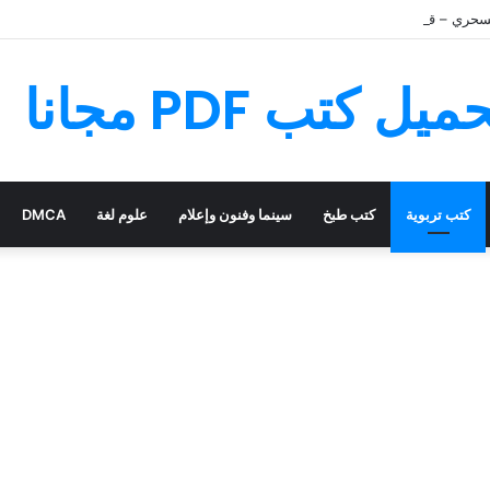
سحري – قصة رائعة مليئة بالمغامرات
كتب تربوية
كتب طبخ
سينما وفنون وإعلام
علوم لغة
DMCA