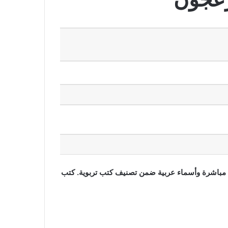
طفال المزعجون بصيغة pdf مجانا بروابط مباشرة وأسماء عربية ضمن تصنيف كتب تربوية. كتب