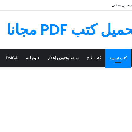
سحري – قصة رائعة مليئة بالمغامرات
كتب تربوية
كتب طبخ
سينما وفنون وإعلام
علوم لغة
DMCA