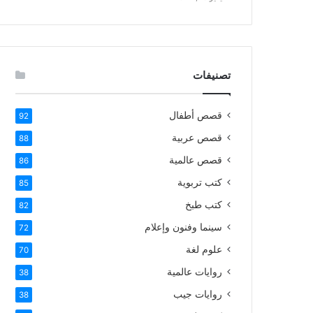
تصنيفات
قصص أطفال
92
قصص عربية
88
قصص عالمية
86
كتب تربوية
85
كتب طبخ
82
سينما وفنون وإعلام
72
علوم لغة
70
روايات عالمية
38
روايات جيب
38