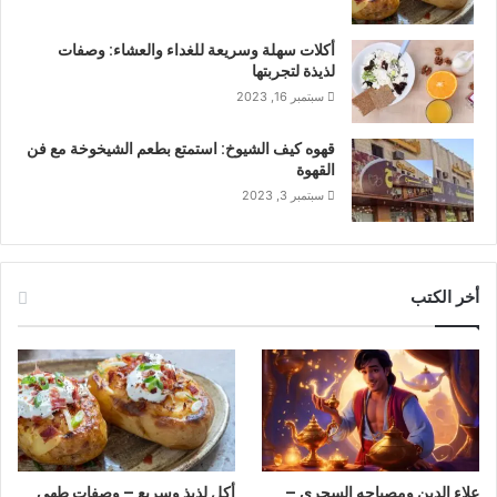
أكلات سهلة وسريعة للغداء والعشاء: وصفات
لذيذة لتجربتها
سبتمبر 16, 2023
قهوه كيف الشيوخ: استمتع بطعم الشيخوخة مع فن
القهوة
سبتمبر 3, 2023
أخر الكتب
علاء الدين ومصباحه السحري –
أكل لذيذ وسريع – وصفات طهي