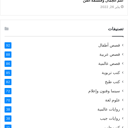
علم الجمال وفلسفة الفن
يناير 26, 2022
تصنيفات
قصص أطفال
92
قصص عربية
88
قصص عالمية
86
كتب تربوية
85
كتب طبخ
82
سينما وفنون وإعلام
72
علوم لغة
70
روايات عالمية
38
روايات جيب
38
كتب طب
12