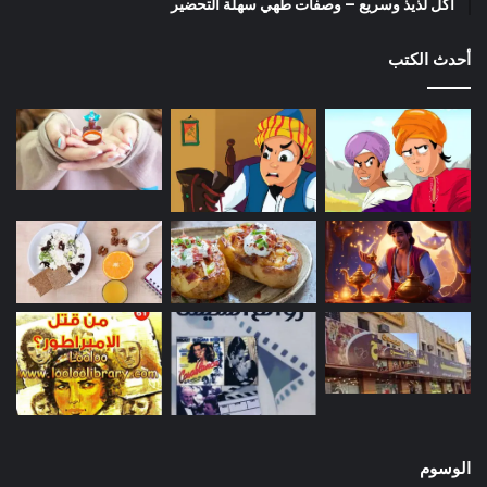
أكل لذيذ وسريع – وصفات طهي سهلة التحضير
أحدث الكتب
الوسوم