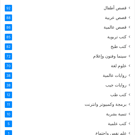
قصص أطفال
92
قصص عربية
88
قصص عالمية
86
كتب تربوية
85
كتب طبخ
82
سينما وفنون وإعلام
72
علوم لغة
70
روايات عالمية
38
روايات جيب
38
كتب طب
12
برمجة وكمبيوتر وانترنت
11
تنمية بشرية
10
كتب علمية
5
علم نفس واجتماع
1