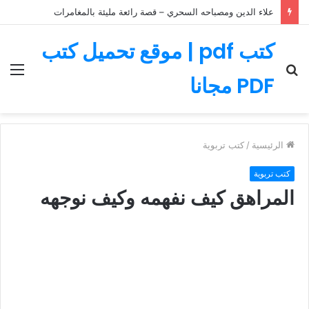
أكل لذيذ وسريع – وصفات طهي سهلة التحضير
كتب pdf | موقع تحميل كتب
بحث
الق
PDF مجانا
عن
الرئيسية
/
كتب تربوية
كتب تربوية
المراهق كيف نفهمه وكيف نوجهه