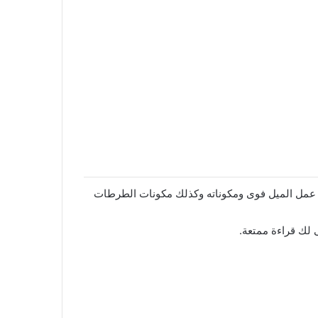
جة كلثوم يقدم طرق عمل الميل فوى ومكوناته وكذلك مكونات الطرطات