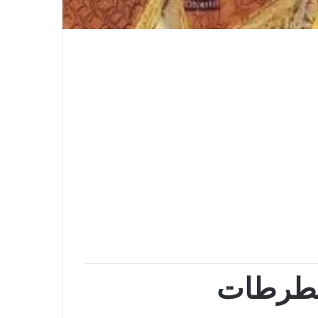
لطرطات