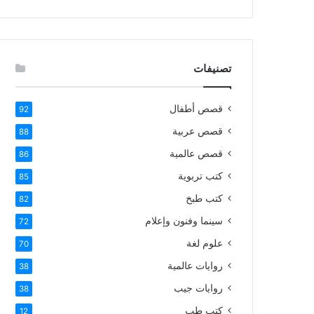
تصنيفات
قصص أطفال
92
قصص عربية
88
قصص عالمية
86
كتب تربوية
85
كتب طبخ
82
سينما وفنون وإعلام
72
علوم لغة
70
روايات عالمية
38
روايات جيب
38
كتب طب
12