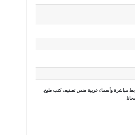
 الميل فوي والطرطات بصيغة pdf مجانا بروابط مباشرة وأسماء عربية ضمن تصنيف كتب طبخ.