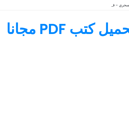
سحري – قصة رائعة مليئة بالمغامرات