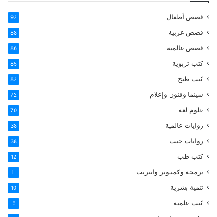
قصص أطفال
92
قصص عربية
88
قصص عالمية
86
كتب تربوية
85
كتب طبخ
82
سينما وفنون وإعلام
72
علوم لغة
70
روايات عالمية
38
روايات جيب
38
كتب طب
12
برمجة وكمبيوتر وانترنت
11
تنمية بشرية
10
كتب علمية
5