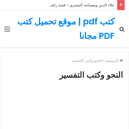
علاء الدين ومصباحه السحري – قصة رائعة مليئة بالمغامرات
كتب pdf | موقع تحميل كتب
بحث
الق
PDF مجانا
عن
الرئيسية
/
النحو وكتب التفسير
النحو وكتب التفسير