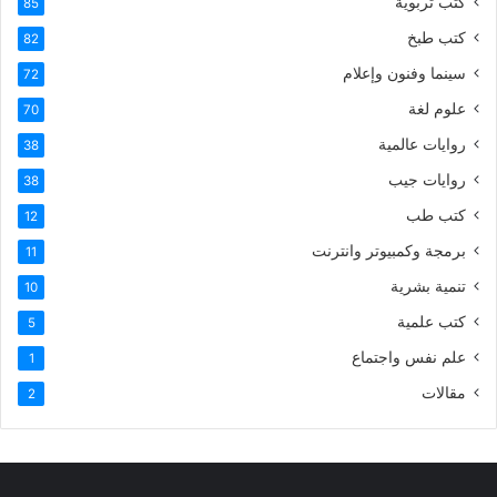
كتب تربوية
85
كتب طبخ
82
سينما وفنون وإعلام
72
علوم لغة
70
روايات عالمية
38
روايات جيب
38
كتب طب
12
برمجة وكمبيوتر وانترنت
11
تنمية بشرية
10
كتب علمية
5
علم نفس واجتماع
1
مقالات
2