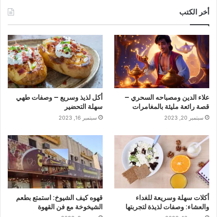
أخر الكتب
علاء الدين ومصباحه السحري –
أكل لذيذ وسريع – وصفات طهي
قصة رائعة مليئة بالمغامرات
سهلة التحضير
سبتمبر 20, 2023
سبتمبر 16, 2023
أكلات سهلة وسريعة للغداء
قهوه كيف الشيوخ: استمتع بطعم
والعشاء: وصفات لذيذة لتجربتها
الشيخوخة مع فن القهوة