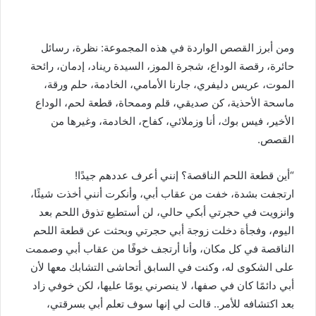
ومن أبرز القصص الواردة في هذه المجموعة: نظرة، رسائل
حائرة، رقصة الوداع، شجرة الموز، السيدة ريناد، إدمان، رائحة
الموت، عريس دليفري، جارنا الأمامي، الخادمة، حلم ورقة،
ماسحة الأحذية، كن صديقي، قلم وممحاة، قطعة لحم، الوداع
الأخير، فيس بوك، أنا وزملائي، كفاح، الخادمة، وغيرها من
القصص.
“أين قطعة اللحم الناقصة؟ إنني أعرف عددهم جيدًا!
ارتجفت بشدة، خفت من عقاب أبي، وأنكرت أنني أخذت شيئًا،
وانزويت في حجرتي أبكي حالي، لن أستطيع تذوق اللحم بعد
اليوم، وفجأة دخلت زوجة أبي حجرتي وبحثت عن قطعة اللحم
الناقصة في كل مكان، وأنا أرتجف خوفًا من عقاب أبي وصممت
على الشكوى له، وكنت في السابق أتحاشى التشابك معها لأن
أبي دائمًا كان في صفها، لا ينصرني يومًا عليها، لكن خوفي زاد
بعد اكتشافه للأمر.. قالت لي إنها سوف تعلم أبي بسرقتي،