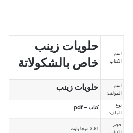
حلويات زينب
اسم
خاص بالشكولاتة
الكتاب:
حلويات زينب
اسم
المؤلف:
نوع
كتاب – pdf
الملف:
حجم
3.81 ميجا بايت
الكتاب: