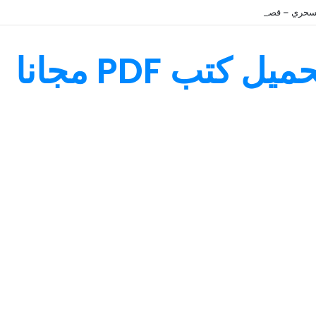
سحري – قصة رائعة مليئة بالمغامرات