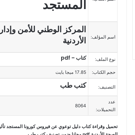
المستجد
المركز الوطني للأمن وإدار
اسم المؤلف:
الأردنية
كتاب – pdf
نوع الملف:
حجم الكتاب:
17.85 ميجا بايت
كتب طب
التصنيف:
عدد
8064
التحميلات:
تحميل وقراءة كتاب دليل توعوي عن فيروس كورونا المستجد تأليف
الصحة الأردنية pdf مجانا ضمن تصنيف كتب طب.