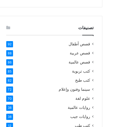
تصنيفات
قصص أطفال
92
قصص عربية
88
قصص عالمية
86
كتب تربوية
85
كتب طبخ
82
سينما وفنون وإعلام
72
علوم لغة
70
روايات عالمية
38
روايات جيب
38
كتب طب
12