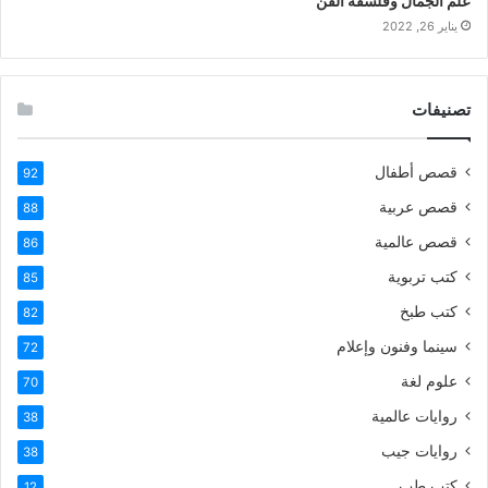
علم الجمال وفلسفة الفن
يناير 26, 2022
تصنيفات
قصص أطفال
92
قصص عربية
88
قصص عالمية
86
كتب تربوية
85
كتب طبخ
82
سينما وفنون وإعلام
72
علوم لغة
70
روايات عالمية
38
روايات جيب
38
كتب طب
12