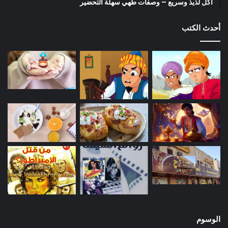
أكل لذيذ وسريع – وصفات طهي سهلة التحضير
أحدث الكتب
الوسوم