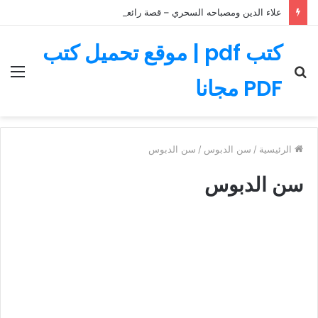
علاء الدين ومصباحه السحري – قصة رائعة مليئة بالمغامرات
كتب pdf | موقع تحميل كتب
بحث
الق
PDF مجانا
عن
الرئيسية
/
سن الدبوس
/
سن الدبوس
سن الدبوس