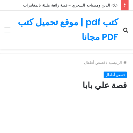
علاء الدين ومصباحه السحري – قصة رائعة مليئة بالمغامرات
كتب pdf | موقع تحميل كتب
بحث
الق
PDF مجانا
عن
الرئيسية
/
قصص أطفال
قصص أطفال
قصة علي بابا