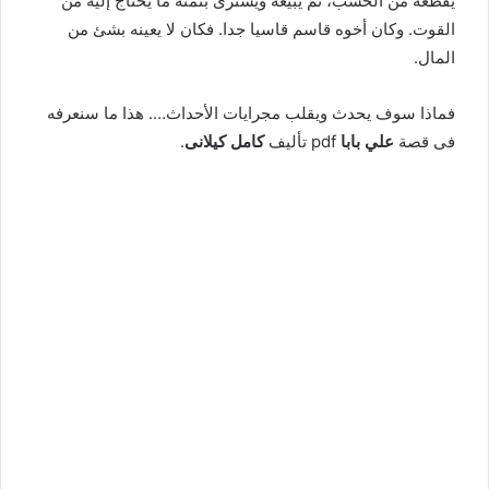
يقطعه من الخشب، ثم يبيعه ويشترى بثمنه ما يحتاج إليه من
القوت. وكان أخوه قاسم قاسيا جدا. فكان لا يعينه بشئ من
المال.
فماذا سوف يحدث ويقلب مجرايات الأحداث…. هذا ما سنعرفه
فى قصة
علي بابا
pdf تأليف
كامل كيلانى
.