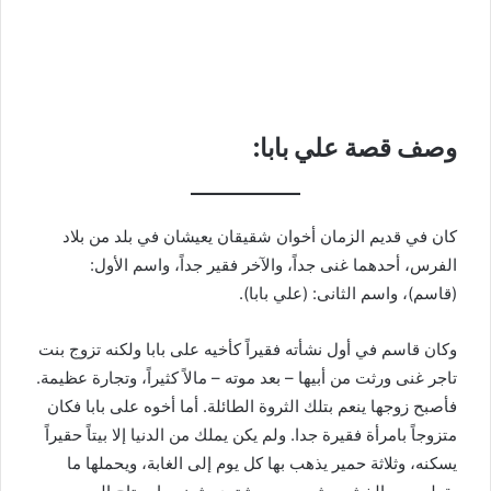
وصف قصة علي بابا:
كان في قديم الزمان أخوان شقيقان يعيشان في بلد من بلاد
الفرس، أحدهما غنى جداً، والآخر فقير جداً، واسم الأول:
(قاسم)، واسم الثانى: (علي بابا).
وكان قاسم في أول نشأته فقيراً كأخيه على بابا ولكنه تزوج بنت
تاجر غنى ورثت من أبيها – بعد موته – مالاً كثيراً، وتجارة عظيمة.
فأصبح زوجها ينعم بتلك الثروة الطائلة. أما أخوه على بابا فكان
متزوجاً بامرأة فقيرة جدا. ولم يكن يملك من الدنيا إلا بيتاً حقيراً
يسكنه، وثلاثة حمير يذهب بها كل يوم إلى الغابة، ويحملها ما