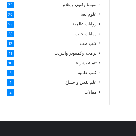
سينما وفنون وإعلام
72
علوم لغة
70
روايات عالمية
38
روايات جيب
38
كتب طب
12
برمجة وكمبيوتر وانترنت
11
تنمية بشرية
10
كتب علمية
5
علم نفس واجتماع
1
مقالات
2