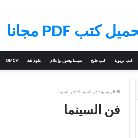
لسحري – قصة رائعة مليئة بالمغامرات
كتب تربوية
كتب طبخ
سينما وفنون وإعلام
علوم لغة
DMCA
الرئيسية
/
فن السينما
/
فن السينما
فن السينما