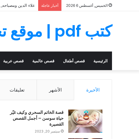
علاء الدين ومصباحه ا
الخميس, أغسطس 6 2026
أخبار عاجلة
كتب pdf | موقع تحميل كتب PDF مجانا
الرئيسية
قصص أطفال
قصص عالمية
قصص عربية
الأخيرة
الأشهر
تعليقات
قصة الخاتم السحري وكيف غيّر
حياة سوسن – أجمل القصص
القصيرة
سبتمبر 20, 2023