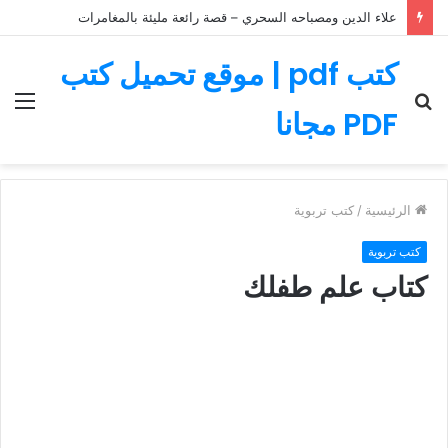
علاء الدين ومصباحه السحري – قصة رائعة مليئة بالمغامرات
كتب pdf | موقع تحميل كتب
بحث
الق
PDF مجانا
عن
الرئيسية
/
كتب تربوية
كتب تربوية
كتاب علم طفلك