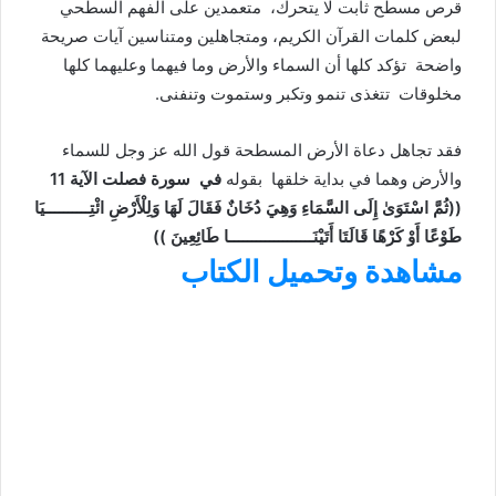
قرص مسطح ثابت لا يتحرك، متعمدين على الفهم السطحي
لبعض كلمات القرآن الكريم، ومتجاهلين ومتناسين آيات صريحة
واضحة تؤكد كلها أن السماء والأرض وما فيهما وعليهما كلها
مخلوقات تتغذى تنمو وتكبر وستموت وتنفنى.
فقد تجاهل دعاة الأرض المسطحة قول الله عز وجل للسماء
والأرض وهما في بداية خلقها بقوله
في سورة فصلت الآية 11
((ثُمَّ اسْتَوَىٰ إِلَى السَّمَاءِ وَهِيَ دُخَانٌ فَقَالَ لَهَا وَلِلْأَرْضِ ائْتِــــــــــيَا
طَوْعًا أَوْ كَرْهًا قَالَتَا أَتَيْنَـــــــــــــــــــا طَائِعِينَ ))
مشاهدة وتحميل الكتاب