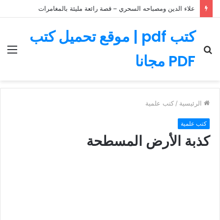
علاء الدين ومصباحه السحري – قصة رائعة مليئة بالمغامرات
كتب pdf | موقع تحميل كتب
بحث
الق
PDF مجانا
عن
الرئيسية
/
كتب علمية
كتب علمية
كذبة الأرض المسطحة