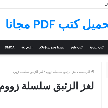
لسحري – قصة رائعة مليئة بالمغامرات
كتب تربوية
كتب طبخ
سينما وفنون وإعلام
علوم لغة
DMCA
الرئيسية
/
لغز الزئبق سلسلة زووم
/
لغز الزئبق سلسلة زووم
لغز الزئبق سلسلة زووم