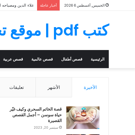
علاء الدين ومصباحه ا
الخميس, أغسطس 6 2026
أخبار عاجلة
كتب pdf | موقع تحميل كتب PDF مجانا
الرئيسية
قصص أطفال
قصص عالمية
قصص عربية
الأخيرة
الأشهر
تعليقات
قصة الخاتم السحري وكيف غيّر
حياة سوسن – أجمل القصص
القصيرة
سبتمبر 20, 2023