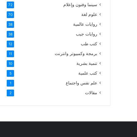
سينما وفنون وإعلام
72
علوم لغة
70
روايات عالمية
38
روايات جيب
38
كتب طب
12
برمجة وكمبيوتر وانترنت
11
تنمية بشرية
10
كتب علمية
5
علم نفس واجتماع
1
مقالات
2