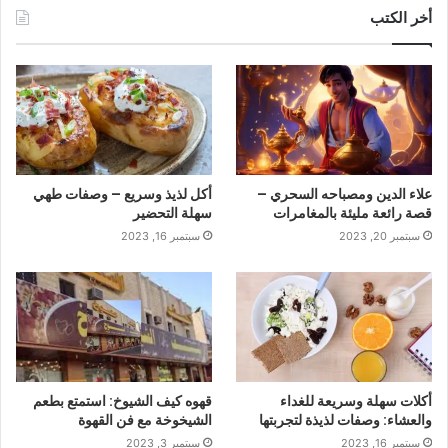
أخر الكتب
علاء الدين ومصباحه السحري –
أكل لذيذ وسريع – وصفات طهي
قصة رائعة مليئة بالمغامرات
سهلة التحضير
سبتمبر 20, 2023
سبتمبر 16, 2023
أكلات سهلة وسريعة للغداء
قهوه كيف الشيوخ: استمتع بطعم
والعشاء: وصفات لذيذة لتجربتها
الشيخوخة مع فن القهوة
سبتمبر 16, 2023
سبتمبر 3, 2023