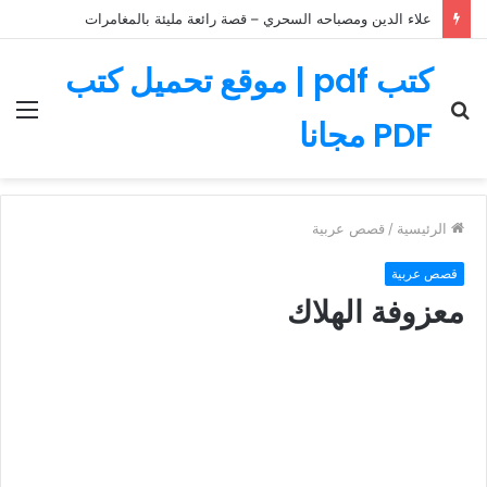
علاء الدين ومصباحه السحري – قصة رائعة مليئة بالمغامرات
كتب pdf | موقع تحميل كتب
بحث
الق
PDF مجانا
عن
الرئيسية
/
قصص عربية
قصص عربية
معزوفة الهلاك