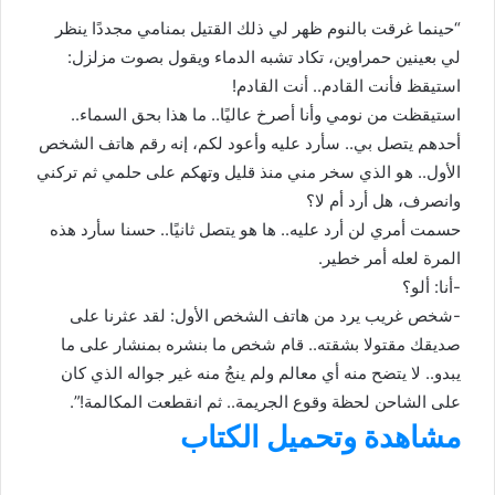
“حينما غرقت بالنوم ظهر لي ذلك القتيل بمنامي مجددًا ينظر
لي بعينين حمراوين، تكاد تشبه الدماء ويقول بصوت مزلزل:
استيقظ فأنت القادم.. أنت القادم!
استيقظت من نومي وأنا أصرخ عاليًا.. ما هذا بحق السماء..
أحدهم يتصل بي.. سأرد عليه وأعود لكم، إنه رقم هاتف الشخص
الأول.. هو الذي سخر مني منذ قليل وتهكم على حلمي ثم تركني
وانصرف، هل أرد أم لا؟
حسمت أمري لن أرد عليه.. ها هو يتصل ثانيًا.. حسنا سأرد هذه
المرة لعله أمر خطير.
-أنا: ألو؟
-شخص غريب يرد من هاتف الشخص الأول: لقد عثرنا على
صديقك مقتولا بشقته.. قام شخص ما بنشره بمنشار على ما
يبدو.. لا يتضح منه أي معالم ولم ينجُ منه غير جواله الذي كان
على الشاحن لحظة وقوع الجريمة.. ثم انقطعت المكالمة!”.
مشاهدة وتحميل الكتاب