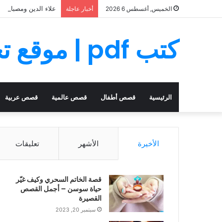
علاء الدين ومصباحه ا
الخميس, أغسطس 6 2026
أخبار عاجلة
كتب pdf | موقع تحميل كتب PDF مجانا
الرئيسية
قصص أطفال
قصص عالمية
قصص عربية
الأخيرة
الأشهر
تعليقات
قصة الخاتم السحري وكيف غيّر
حياة سوسن – أجمل القصص
القصيرة
سبتمبر 20, 2023