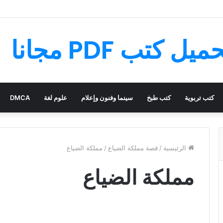
لسحري – قصة رائعة مليئة بالمغامرات
كتب تربوية
كتب طبخ
سينما وفنون وإعلام
علوم لغة
DMCA
الرئيسية
/
قصة مملكة الضياع
/
مملكة الضياع
مملكة الضياع