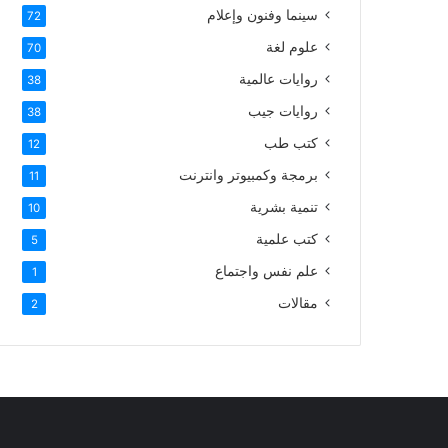
سينما وفنون وإعلام
72
علوم لغة
70
روايات عالمية
38
روايات جيب
38
كتب طب
12
برمجة وكمبيوتر وانترنت
11
تنمية بشرية
10
كتب علمية
5
علم نفس واجتماع
1
مقالات
2