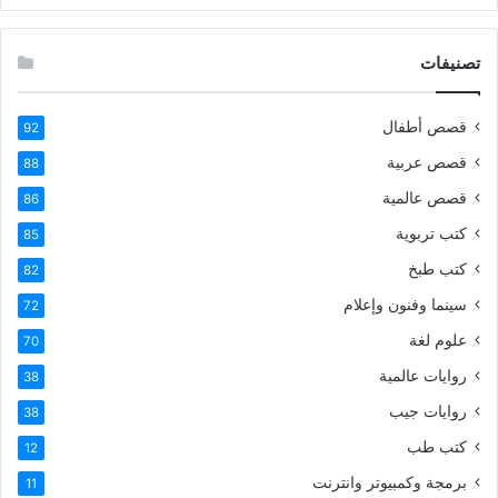
تصنيفات
قصص أطفال
92
قصص عربية
88
قصص عالمية
86
كتب تربوية
85
كتب طبخ
82
سينما وفنون وإعلام
72
علوم لغة
70
روايات عالمية
38
روايات جيب
38
كتب طب
12
برمجة وكمبيوتر وانترنت
11