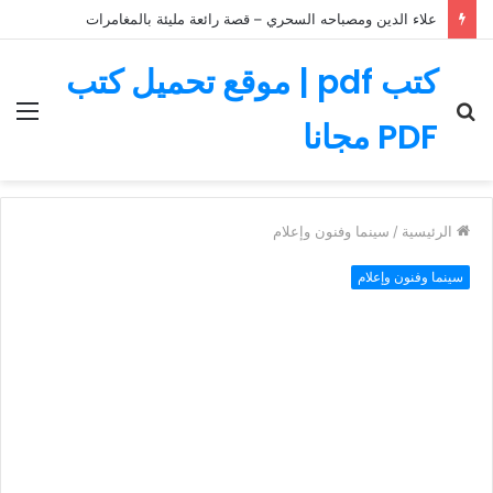
علاء الدين ومصباحه السحري – قصة رائعة مليئة بالمغامرات
كتب pdf | موقع تحميل كتب
بحث
الق
PDF مجانا
عن
الرئيسية
/
سينما وفنون وإعلام
سينما وفنون وإعلام