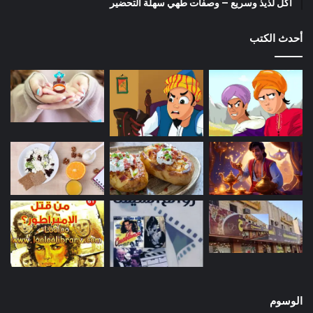
أكل لذيذ وسريع – وصفات طهي سهلة التحضير
أحدث الكتب
الوسوم