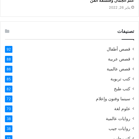
علم الجمال وفلسفة الفن
يناير 26, 2022
تصنيفات
قصص أطفال
92
قصص عربية
88
قصص عالمية
86
كتب تربوية
85
كتب طبخ
82
سينما وفنون وإعلام
72
علوم لغة
70
روايات عالمية
38
روايات جيب
38
كتب طب
12