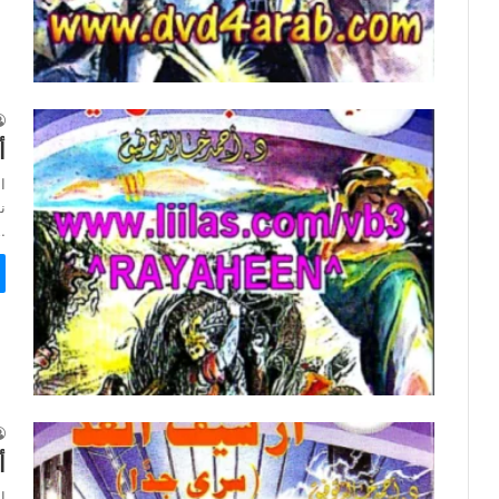
أ
ا
…
أ
ا