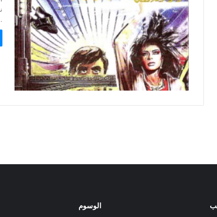
…
ب
الوسوم