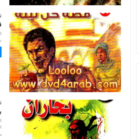
ق
ا
نوع
ب
ا
ر