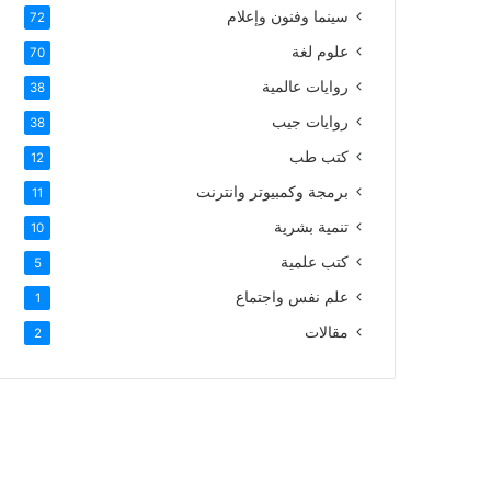
سينما وفنون وإعلام
72
علوم لغة
70
روايات عالمية
38
روايات جيب
38
كتب طب
12
برمجة وكمبيوتر وانترنت
11
تنمية بشرية
10
كتب علمية
5
علم نفس واجتماع
1
مقالات
2