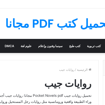
سحري – قصة رائعة مليئة بالمغامرات
كتب تربوية
كتب طبخ
سينما وفنون وإعلام
علوم لغة
DMCA
الرئيسية
/
روايات جيب
روايات جيب
تحميل روايات جيب cket Novels pdf
وراء الطبيعة واقعية ورومانسية مثل روايات رجل المستحيل ورواي