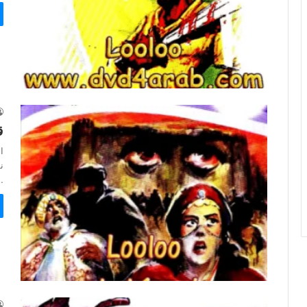
ق
ا
…