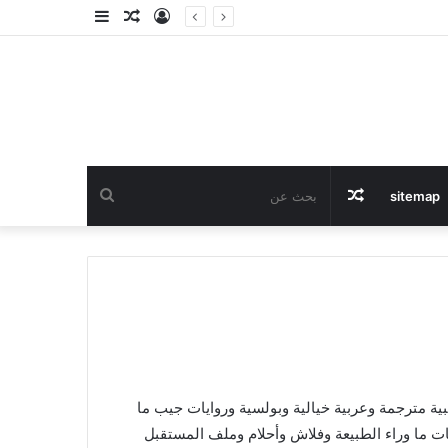
تسجيل
مقال
إضافة
الدخول
عشوائي
عمود
جانبي
مقال
بحث
sitemap
عشوائي
عن
Po مجانا: روايات جيب أجنبية مترجمة وعربية خيالية وبولسية وروايات جيب ما
ات ما وراء الطبيعة وفلاش وأحلام وملف المستقبل