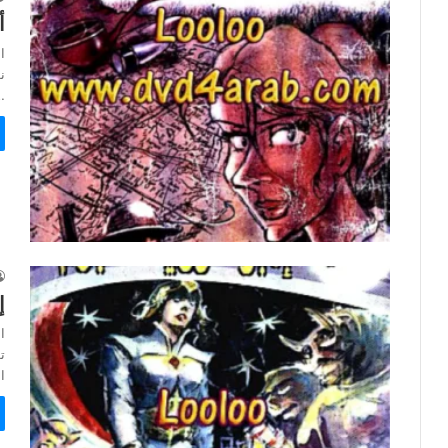
أ
ا
…
إ
ا
ا