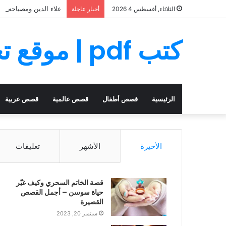
علاء الدين ومصباحه ال
الثلاثاء, أغسطس 4 2026
أخبار عاجلة
كتب pdf | موقع تحميل كتب PDF مجانا
الرئيسية
قصص أطفال
قصص عالمية
قصص عربية
الأخيرة
الأشهر
تعليقات
قصة الخاتم السحري وكيف غيّر
حياة سوسن – أجمل القصص
القصيرة
سبتمبر 20, 2023