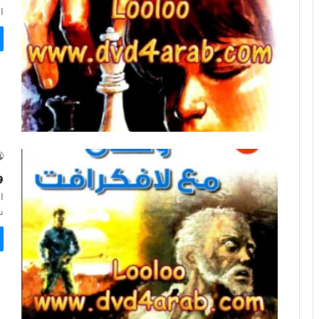
الم
و
ا
تو