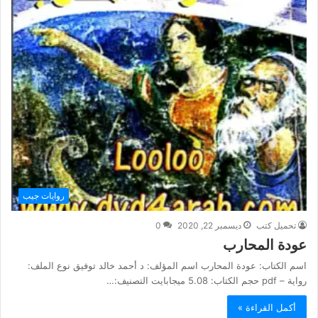
روايات جيب
تحميل كتب
ديسمبر 22, 2020
0
عودة المحارب
اسم الكتاب: عودة المحارب اسم المؤلف: د أحمد خالد توفيق نوع الملف:
رواية – pdf حجم الكتاب: 5.08 ميجابايت التصنيف:…
أكمل القراءة »