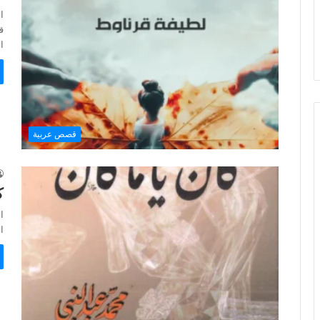
ا
ا
قصص عربية
ك
ا
ال