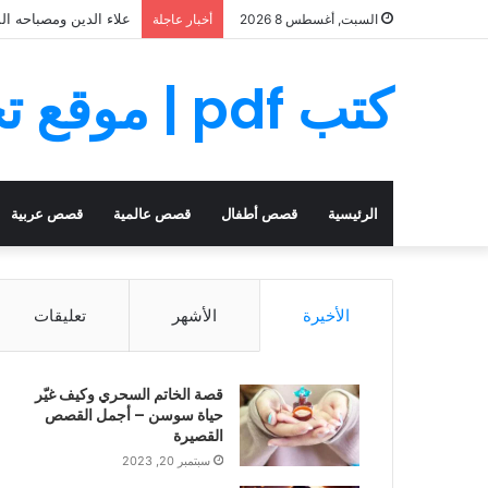
علاء الدين ومصباحه ال
السبت, أغسطس 8 2026
أخبار عاجلة
كتب pdf | موقع تحميل كتب PDF مجانا
الرئيسية
قصص أطفال
قصص عالمية
قصص عربية
الأخيرة
الأشهر
تعليقات
قصة الخاتم السحري وكيف غيّر
حياة سوسن – أجمل القصص
القصيرة
سبتمبر 20, 2023