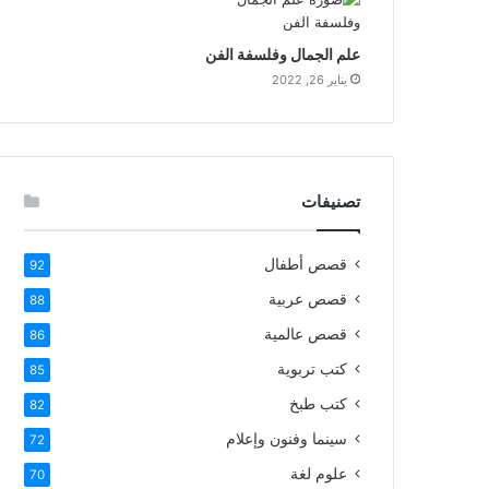
علم الجمال وفلسفة الفن
يناير 26, 2022
تصنيفات
قصص أطفال
92
قصص عربية
88
قصص عالمية
86
كتب تربوية
85
كتب طبخ
82
سينما وفنون وإعلام
72
علوم لغة
70