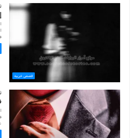
إ
ا
ق
قصص عربية
ف
ا
ع