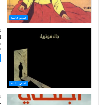
قصص عالمية
ل
ا
المل
قصص عالمية
ح