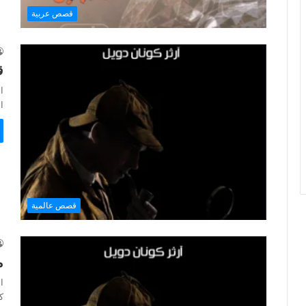
قصص عربية
ق
ا
المل
قصص عالمية
م
ا
كو