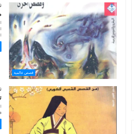
م
ا
ا
ال
قصص عالمية
ت
ا
قصة – f