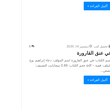
أكمل القراءة »
تحميل كتب
ديسمبر 14, 2020
6
ي عنق القارورة
سم الكتاب: في عنق القارورة اسم المؤلف: دعاء إبراهيم نوع
الملف: قصة – pdf حجم الكتاب: 0.86 ميجابايت التصنيف:
صص…
أكمل القراءة »