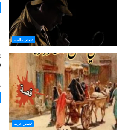
قصص عالمية
ف
ا
ق
قصص عربية