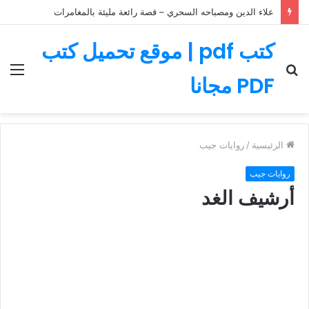
علاء الدين ومصباحه السحري – قصة رائعة مليئة بالمغامرات
كتب pdf | موقع تحميل كتب
بحث
الق
PDF مجانا
عن
الرئيسية
/
روايات جيب
روايات جيب
أرشيف الغد