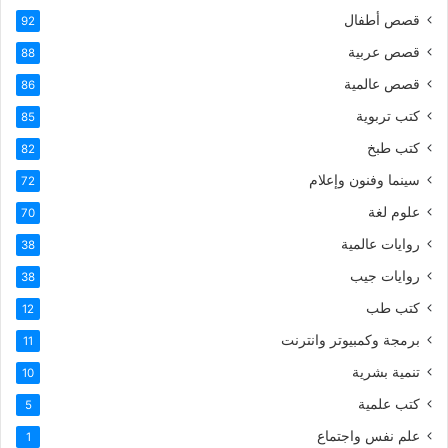
قصص أطفال
92
قصص عربية
88
قصص عالمية
86
كتب تربوية
85
كتب طبخ
82
سينما وفنون وإعلام
72
علوم لغة
70
روايات عالمية
38
روايات جيب
38
كتب طب
12
برمجة وكمبيوتر وانترنت
11
تنمية بشرية
10
كتب علمية
5
علم نفس واجتماع
1