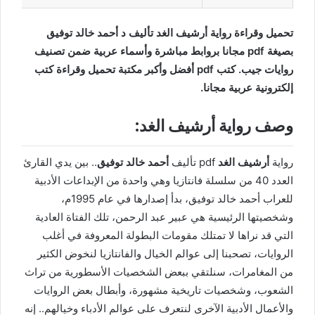
تحميل وقراءة رواية أرشيف الغد تأليف د أحمد خالد توفيق
بصيغة pdf مجانا بروابط مباشرة وأسماء عربية ضمن تصنيف
روايات جيب. كتب pdf أفضل وأكبر مكتبة تحميل وقراءة كتب
إلكترونية عربية مجانا.
وصف رواية أرشيف الغد:
رواية
أرشيف الغد
pdf تأليف
أحمد خالد توفيق
.. بين يدي القارئ
العدد 40 من سلسلة فانتازيا وهي واحدة من الإبداعات الأدبية
للعراب أحمد خالد توفيق، بدأ إصدارها في عام 1995م،
وشخصيتها الرئيسية هي عبير عبد الرحمن، تلك الفتاة العادية
التي قد نراها لا تمتلك مقومات البطولة المعروفة في أغلب
الروايات، تصحبنا إلى عوالم الخيال والفانتازيا لنخوض الكثير
من المغامرات، سنلتقي ببعض الشخصيات الأسطورية من تراث
الشعوب، وشخصيات تاريخية مشهورة، وأبطال بعض الروايات
والأعمال الأدبية الآخرى لنتعرف على عوالم الأدباء وخيالهم.. إنه