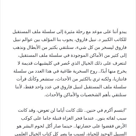
يبدو أننا على موعد مع رحلة مثيرة إلى سلسلة ملف المستقبل
للكاتب الكبير د. نبيل فاروق، يجوب بنا المؤلف بين عوالم نبيل
فاروق ليسخر من كل شيء، سنلتقي بكثير من الأبطال ونذهب
إلى كثير من الأماكن الموجودة في سلسلة ملف المستقبل،
لنتعرف على ذلك الخيال الذي حُصر في كليشيهات قديمة لا
يخرج منها أبدًا.. روح السخرية طاغية في هذا العدد من سلسلة
فانتازيا، ولكنه ثري بالكثير من الأحداث، ستشعر وكأنك قرأت
سلسلة ملف المستقبل لنبيل فاروق في عدد واحد فقط، لأننا
سنلتقي بأهم الشخصيات والأماكن والأحداث.
“ابتسم أكرم في حنين.. تلك كانت أياما لن تعوض، وقد كانت
سبب لقائه بنور.. عندما فجر الغزاة قنبلة جاما على كوكب
الأرض فقضوا على حضارتها.. حينما صار أكل لحوم البشر هو
السبيل الوحيد للحياة، لسبب ما يصر كل كتاب الخيال العلمي