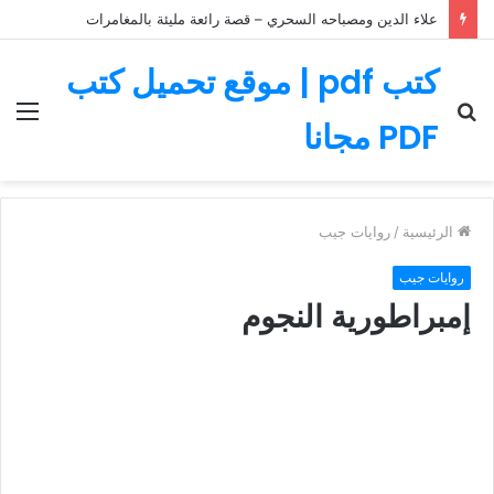
علاء الدين ومصباحه السحري – قصة رائعة مليئة بالمغامرات
كتب pdf | موقع تحميل كتب
بحث
الق
PDF مجانا
عن
الرئيسية
/
روايات جيب
روايات جيب
إمبراطورية النجوم