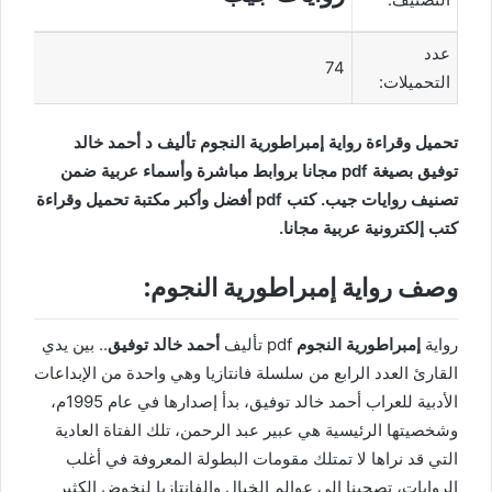
عدد
74
التحميلات:
تحميل وقراءة رواية إمبراطورية النجوم تأليف د أحمد خالد
توفيق بصيغة pdf مجانا بروابط مباشرة وأسماء عربية ضمن
تصنيف روايات جيب. كتب pdf أفضل وأكبر مكتبة تحميل وقراءة
كتب إلكترونية عربية مجانا.
وصف رواية إمبراطورية النجوم:
رواية
إمبراطورية النجوم
pdf تأليف
أحمد خالد توفيق
.. بين يدي
القارئ العدد الرابع من سلسلة فانتازيا وهي واحدة من الإبداعات
الأدبية للعراب أحمد خالد توفيق، بدأ إصدارها في عام 1995م،
وشخصيتها الرئيسية هي عبير عبد الرحمن، تلك الفتاة العادية
التي قد نراها لا تمتلك مقومات البطولة المعروفة في أغلب
الروايات، تصحبنا إلى عوالم الخيال والفانتازيا لنخوض الكثير