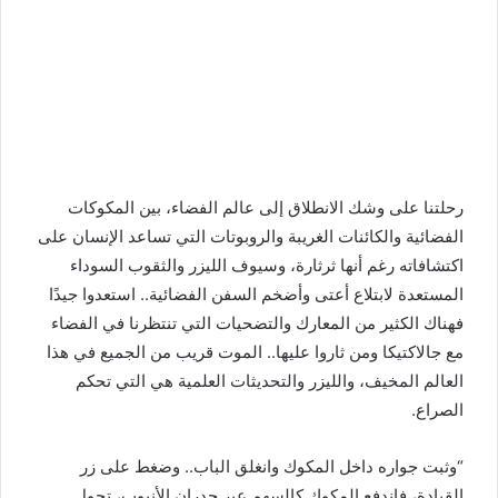
رحلتنا على وشك الانطلاق إلى عالم الفضاء، بين المكوكات
الفضائية والكائنات الغريبة والروبوتات التي تساعد الإنسان على
اكتشافاته رغم أنها ثرثارة، وسيوف الليزر والثقوب السوداء
المستعدة لابتلاع أعتى وأضخم السفن الفضائية.. استعدوا جيدًا
فهناك الكثير من المعارك والتضحيات التي تنتظرنا في الفضاء
مع جالاكتيكا ومن ثاروا عليها.. الموت قريب من الجميع في هذا
العالم المخيف، والليزر والتحديثات العلمية هي التي تحكم
الصراع.
“وثبت جواره داخل المكوك وانغلق الباب.. وضغط على زر
القيادة، فاندفع المكوك كالسهم عبر جدران الأنبوب، تحول