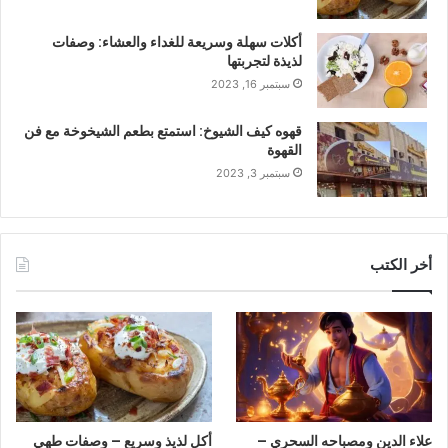
أكلات سهلة وسريعة للغداء والعشاء: وصفات
لذيذة لتجربتها
سبتمبر 16, 2023
قهوه كيف الشيوخ: استمتع بطعم الشيخوخة مع فن
القهوة
سبتمبر 3, 2023
أخر الكتب
علاء الدين ومصباحه السحري –
أكل لذيذ وسريع – وصفات طهي