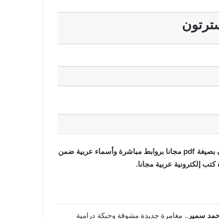
ترتون
تحميل وقراءة قصة الخنجر المجنح تأليف جلبرت كيث تشسترتون بصيغة pdf مجانا بروابط مباشرة وأسماء عربية ضمن
حمد سمير
.. مغامرة جديدة مشوقة وحبكة درامية