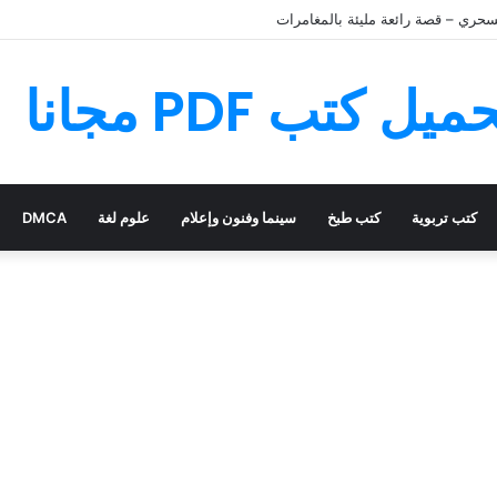
سحري – قصة رائعة مليئة بالمغامرات
كتب تربوية
كتب طبخ
سينما وفنون وإعلام
علوم لغة
DMCA