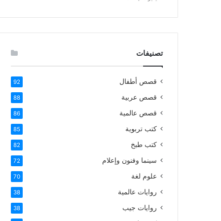
تصنيفات
قصص أطفال
92
قصص عربية
88
قصص عالمية
86
كتب تربوية
85
كتب طبخ
82
سينما وفنون وإعلام
72
علوم لغة
70
روايات عالمية
38
روايات جيب
38